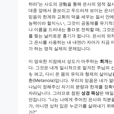
하라”는 사도의 권勉을 통해 은사의 영적 
대중 앞에서 돋보이고 두드러져 보이는 은사
믿음의 한계와 교회의 덕을 세우는 질서 안
능력이라 할지らい, 그것이 공동체를 유기적
나 이름을 드러내는 통ロ로 전락할 때, 그것
를 찢는 날카로운 흉기가 됩니다. 은사의 외
그 은사를 사용하는 내 내면の 자아가 지금 
가 하는 영적 실제의 문제입니다.
이 엄숙한 지점에서 성도가 마주하는
회개
는
다. 그것은 내게 일시적으로 맡겨진 주님의 
を 펴고, 다시 온 몸의 유익과 형제의 살아
환(Metanoia)입니다. 우리의 믿음은 내
나님이 정해주신 자기의 분량과 한계를 정확
자라납니다. 그러므로 참된
성경 묵상
은 매일
던집니다. “나는 나에게 주어진 은사와 직분
가, 아니면 상처 입은 누군가를 살려내기 위
가?”