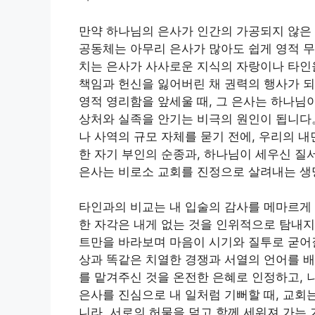
만약 하나님의 은사가 인간의 가공되지 않은 
공동체는 아무리 은사가 많아도 쉽게 영적 
치는 은사가 사사로운 지식의 자랑이나 타인
책임과 헌신을 잃어버린 채 권력의 행사가 되
영적 영리함을 앞세울 때, 그 은사는 하나님
상처와 실족을 안기는 비극의 원인이 됩니다
나 사역의 규모 자체를 묻기 전에, 우리의 
한 자기 부인의 순종과, 하나님이 세우신 질
은사는 비로소 교회를 진정으로 살려내는 생
타인과의 비교는 내 입술의 감사를 메마르게 
한 자각은 내게 없는 것을 인위적으로 탐내지
트만을 바라보며 마음이 시기와 질투로 굳어질
상과 똑같은 치열한 경쟁과 서열의 언어를 배
를 맡겨주신 것을 온전한 은혜로 인정하고, 
은사를 진심으로 내 일처럼 기뻐할 때, 교회
니라, 서로의 허물을 덮고 함께 세워져 가는 