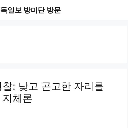
기독일보 방미단 방문
찰: 낮고 곤고한 자리를
 지체론