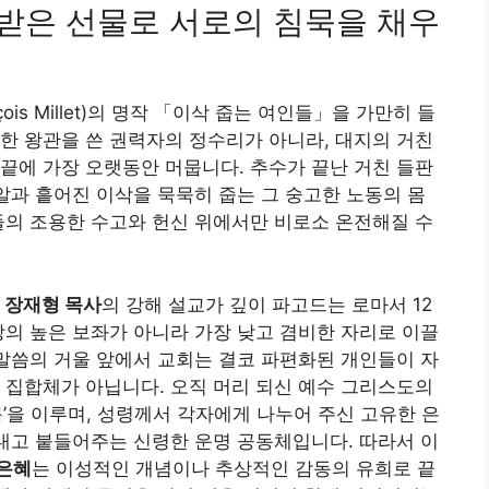
자 받은 선물로 서로의 침묵을 채우
ois Millet)의 명작 「이삭 줍는 여인들」을 가만히 들
한 왕관을 쓴 권력자의 정수리가 아니라, 대지의 거친
끝에 가장 오랫동안 머뭅니다. 추수가 끝난 거친 들판
낱알과 흩어진 이삭을 묵묵히 줍는 그 숭고한 노동의 몸
들의 조용한 수고와 헌신 위에서만 비로소 온전해질 수
인
장재형 목사
의 강해 설교가 깊이 파고드는 로마서 12
지상의 높은 보좌가 아니라 가장 낮고 겸비한 자리로 이끌
 말씀의 거울 앞에서 교회는 결코 파편화된 개인들이 자
 집합체가 아닙니다. 오직 머리 되신 예수 그리스도의
’을 이루며, 성령께서 각자에게 나누어 주신 고유한 은
살려내고 붙들어주는 신령한 운명 공동체입니다. 따라서 이
은혜
는 이성적인 개념이나 추상적인 감동의 유희로 끝