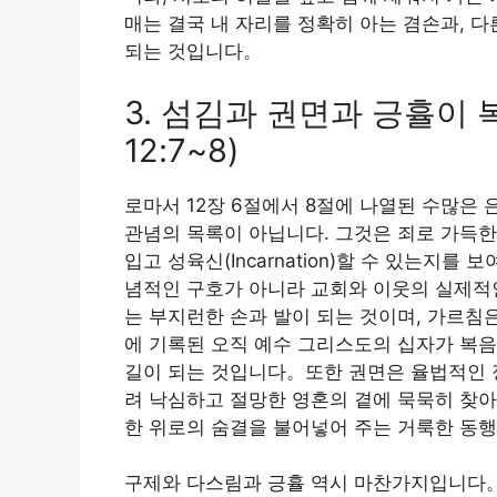
매는 결국 내 자리를 정확히 아는 겸손과, 
되는 것입니다。
3. 섬김과 권면과 긍휼이 
12:7~8)
로마서 12장 6절에서 8절에 나열된 수많은 
관념의 목록이 아닙니다. 그것은 죄로 가득한
입고 성육신(Incarnation)할 수 있는
념적인 구호가 아니라 교회와 이웃의 실제적
는 부지런한 손과 발이 되는 것이며, 가르침
에 기록된 오직 예수 그리스도의 십자가 복음
길이 되는 것입니다。또한 권면은 율법적인 정
려 낙심하고 절망한 영혼의 곁에 묵묵히 찾아
한 위로의 숨결을 불어넣어 주는 거룩한 동행
구제와 다스림과 긍휼 역시 마찬가지입니다