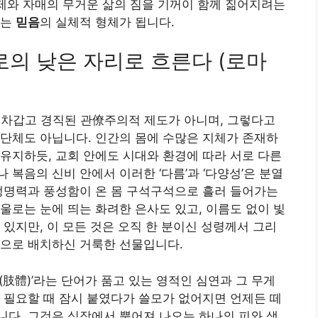
형제와 자매의 무거운 삶의 짐을 기꺼이 함께 짊어지려는
이는
믿음
의 실체적 형체가 됩니다.
서로의 낮은 자리로 흐른다 (로마
 차갑고 경직된 관僚주의적 제도가 아니며, 그렇다고
단체도 아닙니다. 인간의 몸에 수많은 지체가 존재하
유지하듯, 교회 안에도 시대와 환경에 따라 서로 다른
복음의 신비 안에서 이러한 ‘다름’과 ‘다양성’은 분열
생명력과 풍성함이 온 몸 구석구석으로 흘러 들어가는
울로는 눈에 띄는 화려한 은사도 있고, 이름도 없이 빛
 있지만, 이 모든 것은 오직 한 분이신 성령께서 그리
적으로 배치하신 거룩한 선물입니다.
肢體)’라는 단어가 품고 있는 영적인 심연과 그 무게
 필요할 때 잠시 붙였다가 쓸모가 없어지면 언제든 떼
다. 그것은 심장에서 뿜어져 나오는 하나의 피와 생