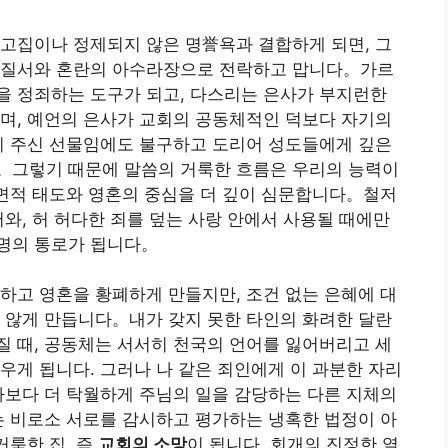
고집이나 정제되지 않은 명誉욕과 결합하게 되면, 그
무질서와 혼란의 아수라장으로 전락하고 맙니다。가르
을 정죄하는 도구가 되고, 다스리는 은사가 부지런한
며, 예언의 은사가 교회의 공동체적인 덕보다 자기의
이 주신 선물임에도 불구하고 도리어 성도들에게 깊은
。그렇기 때문에 말씀의 거룩한 흐름은 우리의 능력이
내면적 태도와 영혼의 중심을 더 깊이 심문합니다。철저
서와, 허 허다한 죄를 덮는 사랑 안에서 사용될 때에만
명의 통로가 됩니다。
하고 영혼을 황폐하게 만들지만, 조건 없는 은혜에 대
 않게 만듭니다。내가 갖지 못한 타인의 화려한 달란
 때, 공동체는 서서히 천국의 언어를 잃어버리고 세
우게 됩니다. 그러나 나 같은 죄인에게 이 과분한 자리
나보다 더 탁월하게 주님의 일을 감당하는 다른 지체의
는 비로소 서로를 감시하고 평가하는 냉혹한 법정이 아
거룩한 집, 즉
교회의 소망
이 됩니다. 회개의 진정한 열