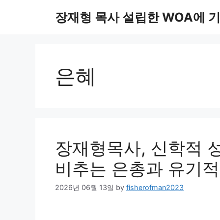
Skip
장재형 목사 설립한 WOA에 
to
content
은혜
장재형목사, 신학적 성
비추는 은총과 유기적
2026년 06월 13일
by
fisherofman2023