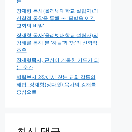
론
장재형 목사(올리벳대학교 설립자)의
신학적 통찰을 통해 본 ‘핍박을 이긴
교회의 비밀’
장재형 목사(올리벳대학교 설립자)의
강해를 통해 본 ‘하늘’과 ‘땅’의 신학적
조우
장재형목사, 근심이 거룩한 기도가 되
는 순간
빌립보서 2장에서 찾는 교회 갈등의
해법: 장재형(장다윗) 목사의 강해를
중심으로
최신 댓글