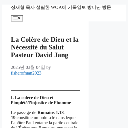
Skip
장재형 목사 설립한 WOA에 기독일보 방미단 방문
to
content
Menu
La Colère de Dieu et la
Nécessité du Salut –
Pasteur David Jang
2025년 03월 04일
by
fisherofman2023
I. La colère de Dieu et
l’impiété/l’injustice de l’homme
Le passage de
Romains 1.18-
19
constitue un point-clé dans lequel
l’apôtre Paul entame la partie centrale
de l’Épître aux Romains, exposant la