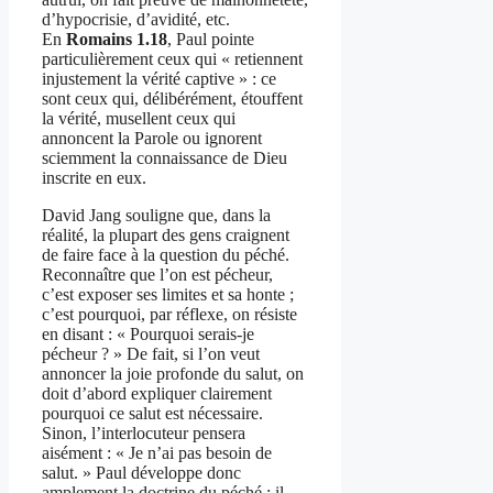
d’hypocrisie, d’avidité, etc.
En
Romains 1.18
, Paul pointe
particulièrement ceux qui « retiennent
injustement la vérité captive » : ce
sont ceux qui, délibérément, étouffent
la vérité, musellent ceux qui
annoncent la Parole ou ignorent
sciemment la connaissance de Dieu
inscrite en eux.
David Jang souligne que, dans la
réalité, la plupart des gens craignent
de faire face à la question du péché.
Reconnaître que l’on est pécheur,
c’est exposer ses limites et sa honte ;
c’est pourquoi, par réflexe, on résiste
en disant : « Pourquoi serais-je
pécheur ? » De fait, si l’on veut
annoncer la joie profonde du salut, on
doit d’abord expliquer clairement
pourquoi ce salut est nécessaire.
Sinon, l’interlocuteur pensera
aisément : « Je n’ai pas besoin de
salut. » Paul développe donc
amplement la doctrine du péché : il