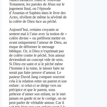
Testament, les paroles de Jésus sur le
jugement final, ou l’épisode
d’Ananias et Saphira dans le livre des
Actes, révèlent de même la sévérité de
la colère de Dieu face au péché.
Aujourd’hui, certains croyants se
sentent mal à l’aise avec la notion de «
colère divine » ou préfèrent mettre en
avant uniquement l’amour de Dieu, au
risque de déformer le message
biblique. Or, si Dieu n’exprimait pas
de colère contre le péché, Son amour
deviendrait un concept vide de sens.
Si Dieu est saint et si le péché mène
l’homme à la ruine, le laisser faire ne
serait pas faire preuve d’amour. Le
pasteur David Jang compare souvent
cela à la relation entre un parent et son
enfant : si celui-ci se dirige vers un
précipice et que le parent, sous
prétexte d’aimer son enfant, ne le met
jamais en garde ni ne le corrige, on ne
peut parler de véritable amour. Car il
sait très bien que son enfant court à la