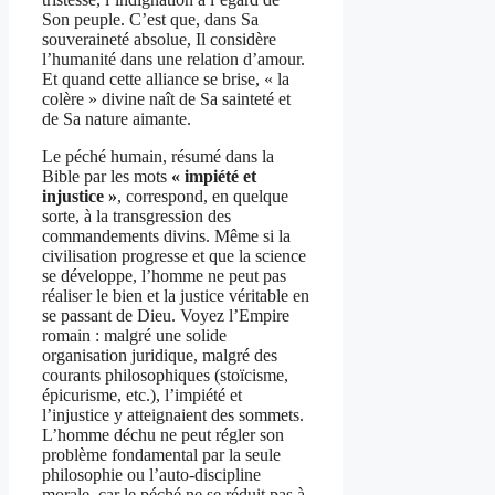
Son peuple. C’est que, dans Sa
souveraineté absolue, Il considère
l’humanité dans une relation d’amour.
Et quand cette alliance se brise, « la
colère » divine naît de Sa sainteté et
de Sa nature aimante.
Le péché humain, résumé dans la
Bible par les mots
« impiété et
injustice »
, correspond, en quelque
sorte, à la transgression des
commandements divins. Même si la
civilisation progresse et que la science
se développe, l’homme ne peut pas
réaliser le bien et la justice véritable en
se passant de Dieu. Voyez l’Empire
romain : malgré une solide
organisation juridique, malgré des
courants philosophiques (stoïcisme,
épicurisme, etc.), l’impiété et
l’injustice y atteignaient des sommets.
L’homme déchu ne peut régler son
problème fondamental par la seule
philosophie ou l’auto-discipline
morale, car le péché ne se réduit pas à