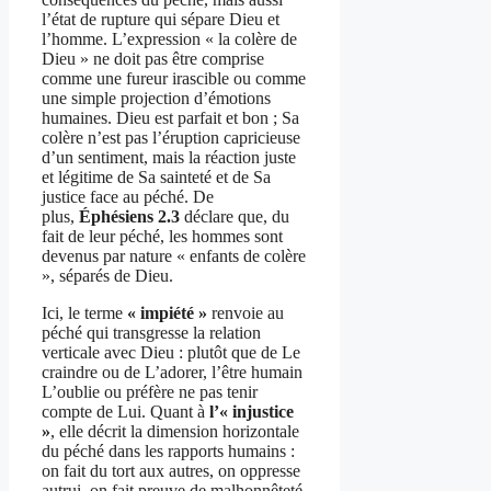
l’état de rupture qui sépare Dieu et
l’homme. L’expression « la colère de
Dieu » ne doit pas être comprise
comme une fureur irascible ou comme
une simple projection d’émotions
humaines. Dieu est parfait et bon ; Sa
colère n’est pas l’éruption capricieuse
d’un sentiment, mais la réaction juste
et légitime de Sa sainteté et de Sa
justice face au péché. De
plus,
Éphésiens 2.3
déclare que, du
fait de leur péché, les hommes sont
devenus par nature « enfants de colère
», séparés de Dieu.
Ici, le terme
« impiété »
renvoie au
péché qui transgresse la relation
verticale avec Dieu : plutôt que de Le
craindre ou de L’adorer, l’être humain
L’oublie ou préfère ne pas tenir
compte de Lui. Quant à
l’« injustice
»
, elle décrit la dimension horizontale
du péché dans les rapports humains :
on fait du tort aux autres, on oppresse
autrui, on fait preuve de malhonnêteté,