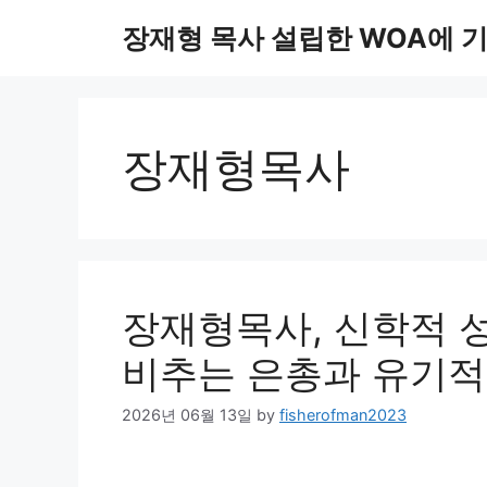
Skip
장재형 목사 설립한 WOA에 
to
content
장재형목사
장재형목사, 신학적 성
비추는 은총과 유기적
2026년 06월 13일
by
fisherofman2023