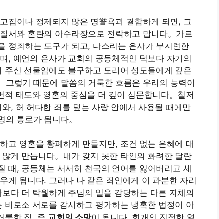
고집이나 정제되지 않은 명誉욕과 결합하게 되면, 그
무질서와 혼란의 아수라장으로 전락하고 맙니다。가르
을 정죄하는 도구가 되고, 다스리는 은사가 부지런한
며, 예언의 은사가 교회의 공동체적인 덕보다 자기의
이 주신 선물임에도 불구하고 도리어 성도들에게 깊은
。그렇기 때문에 말씀의 거룩한 흐름은 우리의 능력이
내면적 태도와 영혼의 중심을 더 깊이 심문합니다。철저
서와, 허 허다한 죄를 덮는 사랑 안에서 사용될 때에만
명의 통로가 됩니다。
하고 영혼을 황폐하게 만들지만, 조건 없는 은혜에 대
 않게 만듭니다。내가 갖지 못한 타인의 화려한 달란
 때, 공동체는 서서히 천국의 언어를 잃어버리고 세
우게 됩니다. 그러나 나 같은 죄인에게 이 과분한 자리
나보다 더 탁월하게 주님의 일을 감당하는 다른 지체의
는 비로소 서로를 감시하고 평가하는 냉혹한 법정이 아
거룩한 집, 즉
교회의 소망
이 됩니다. 회개의 진정한 열