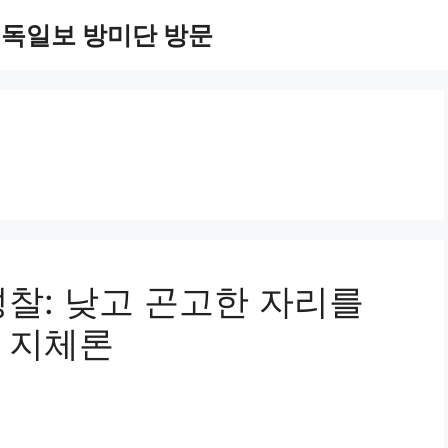
기독일보 방미단 방문
찰: 낮고 곤고한 자리를
 지체론