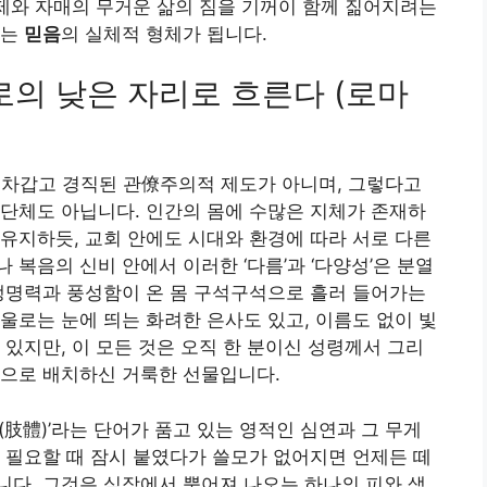
형제와 자매의 무거운 삶의 짐을 기꺼이 함께 짊어지려는
이는
믿음
의 실체적 형체가 됩니다.
서로의 낮은 자리로 흐른다 (로마
 차갑고 경직된 관僚주의적 제도가 아니며, 그렇다고
단체도 아닙니다. 인간의 몸에 수많은 지체가 존재하
유지하듯, 교회 안에도 시대와 환경에 따라 서로 다른
복음의 신비 안에서 이러한 ‘다름’과 ‘다양성’은 분열
생명력과 풍성함이 온 몸 구석구석으로 흘러 들어가는
울로는 눈에 띄는 화려한 은사도 있고, 이름도 없이 빛
 있지만, 이 모든 것은 오직 한 분이신 성령께서 그리
적으로 배치하신 거룩한 선물입니다.
肢體)’라는 단어가 품고 있는 영적인 심연과 그 무게
 필요할 때 잠시 붙였다가 쓸모가 없어지면 언제든 떼
다. 그것은 심장에서 뿜어져 나오는 하나의 피와 생