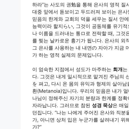
하라”는 사도의 권勉을 통해 은사의 영적 
대중 앞에서 돋보이고 두드러져 보이는 은사
믿음의 한계와 교회의 덕을 세우는 질서 안
능력이라 할지らい, 그것이 공동체를 유기적
나 이름을 드러내는 통ロ로 전락할 때, 그것
를 찢는 날카로운 흉기가 됩니다. 은사의 외
그 은사를 사용하는 내 내면の 자아가 지금 
가 하는 영적 실제의 문제입니다.
이 엄숙한 지점에서 성도가 마주하는
회개
는
다. 그것은 내게 일시적으로 맡겨진 주님의 
を 펴고, 다시 온 몸의 유익과 형제의 살아
환(Metanoia)입니다. 우리의 믿음은 내
나님이 정해주신 자기의 분량과 한계를 정확
자라납니다. 그러므로 참된
성경 묵상
은 매일
던집니다. “나는 나에게 주어진 은사와 직분
가, 아니면 상처 입은 누군가를 살려내기 위
가?”