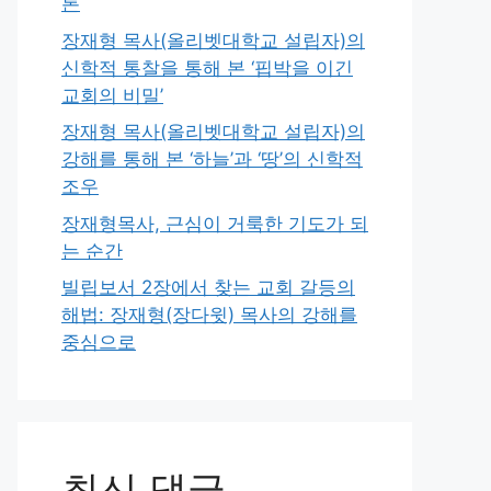
론
장재형 목사(올리벳대학교 설립자)의
신학적 통찰을 통해 본 ‘핍박을 이긴
교회의 비밀’
장재형 목사(올리벳대학교 설립자)의
강해를 통해 본 ‘하늘’과 ‘땅’의 신학적
조우
장재형목사, 근심이 거룩한 기도가 되
는 순간
빌립보서 2장에서 찾는 교회 갈등의
해법: 장재형(장다윗) 목사의 강해를
중심으로
최신 댓글