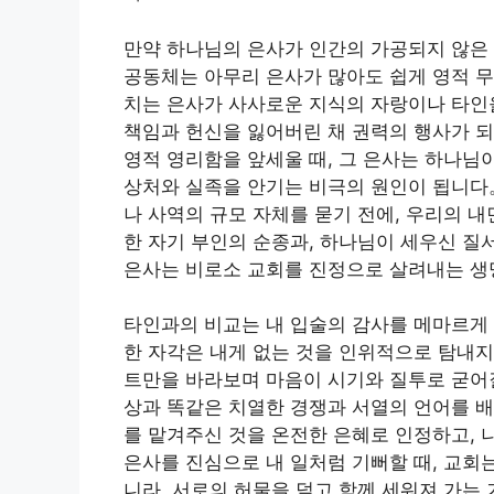
만약 하나님의 은사가 인간의 가공되지 않은 
공동체는 아무리 은사가 많아도 쉽게 영적 
치는 은사가 사사로운 지식의 자랑이나 타인
책임과 헌신을 잃어버린 채 권력의 행사가 되
영적 영리함을 앞세울 때, 그 은사는 하나님
상처와 실족을 안기는 비극의 원인이 됩니다
나 사역의 규모 자체를 묻기 전에, 우리의 
한 자기 부인의 순종과, 하나님이 세우신 질
은사는 비로소 교회를 진정으로 살려내는 생
타인과의 비교는 내 입술의 감사를 메마르게 
한 자각은 내게 없는 것을 인위적으로 탐내지
트만을 바라보며 마음이 시기와 질투로 굳어질
상과 똑같은 치열한 경쟁과 서열의 언어를 배
를 맡겨주신 것을 온전한 은혜로 인정하고, 
은사를 진심으로 내 일처럼 기뻐할 때, 교회
니라, 서로의 허물을 덮고 함께 세워져 가는 