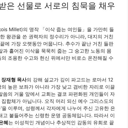
자 받은 선물로 서로의 침묵을 채우
ois Millet)의 명작 「이삭 줍는 여인들」을 가만히 들
한 왕관을 쓴 권력자의 정수리가 아니라, 대지의 거친
끝에 가장 오랫동안 머뭅니다. 추수가 끝난 거친 들판
낱알과 흩어진 이삭을 묵묵히 줍는 그 숭고한 노동의 몸
들의 조용한 수고와 헌신 위에서만 비로소 온전해질 수
인
장재형 목사
의 강해 설교가 깊이 파고드는 로마서 12
지상의 높은 보좌가 아니라 가장 낮고 겸비한 자리로 이끌
 말씀의 거울 앞에서 교회는 결코 파편화된 개인들이 자
 집합체가 아닙니다. 오직 머리 되신 예수 그리스도의
’을 이루며, 성령께서 각자에게 나누어 주신 고유한 은
살려내고 붙들어주는 신령한 운명 공동체입니다. 따라서 이
은혜
는 이성적인 개념이나 추상적인 감동의 유희로 끝