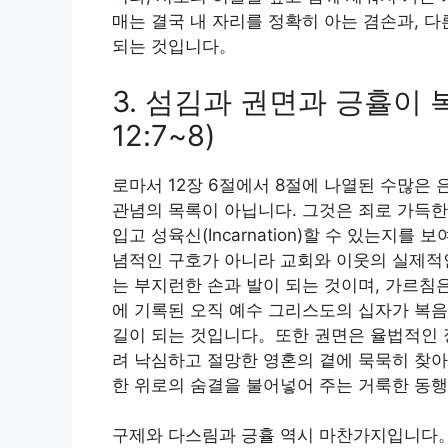
매는 결국 내 자리를 정확히 아는 겸손과, 
되는 것입니다。
3. 섬김과 권면과 긍휼이 
12:7~8)
로마서 12장 6절에서 8절에 나열된 수많은 
관념의 목록이 아닙니다. 그것은 죄로 가득한
입고 성육신(Incarnation)할 수 있는
념적인 구호가 아니라 교회와 이웃의 실제적
는 부지런한 손과 발이 되는 것이며, 가르침
에 기록된 오직 예수 그리스도의 십자가 복음
길이 되는 것입니다。또한 권면은 율법적인 정
려 낙심하고 절망한 영혼의 곁에 묵묵히 찾아
한 위로의 숨결을 불어넣어 주는 거룩한 동행
구제와 다스림과 긍휼 역시 마찬가지입니다