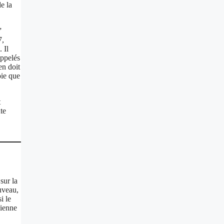
de la
”
7,
 Il
appelés
en doit
oie que
t
te
sur la
ouveau,
i le
cienne