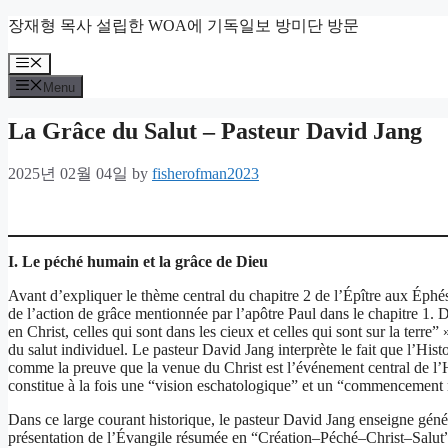
Skip
장재형 목사 설립한 WOA에 기독일보 방미단 방문
to
content
Menu
Menu
La Grâce du Salut – Pasteur David Jang
2025년 02월 04일
by
fisherofman2023
I. Le péché humain et la grâce de Dieu
Avant d’expliquer le thème central du chapitre 2 de l’Épître aux Éphés
de l’action de grâce mentionnée par l’apôtre Paul dans le chapitre 1. 
en Christ, celles qui sont dans les cieux et celles qui sont sur la terre
du salut individuel. Le pasteur David Jang interprète le fait que l’Hist
comme la preuve que la venue du Christ est l’événement central de l’His
constitue à la fois une “vision eschatologique” et un “commencement
Dans ce large courant historique, le pasteur David Jang enseigne génér
présentation de l’Évangile résumée en “Création–Péché–Christ–Salut” (s