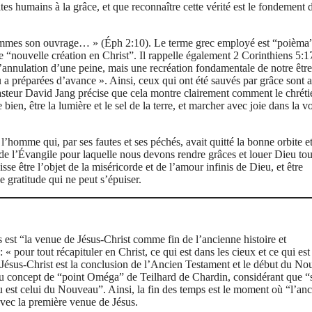
rites humains à la grâce, et que reconnaître cette vérité est le fondement 
 sommes son ouvrage… » (Éph 2:10). Le terme grec employé est “poièma
 “nouvelle création en Christ”. Il rappelle également 2 Corinthiens 5:1
l’annulation d’une peine, mais une recréation fondamentale de notre être.
u a préparées d’avance ». Ainsi, ceux qui ont été sauvés par grâce sont 
steur David Jang précise que cela montre clairement comment le chréti
e bien, être la lumière et le sel de la terre, et marcher avec joie dans la v
l’homme qui, par ses fautes et ses péchés, avait quitté la bonne orbite e
 de l’Évangile pour laquelle nous devons rendre grâces et louer Dieu tou
sse être l’objet de la miséricorde et de l’amour infinis de Dieu, et être
de gratitude qui ne peut s’épuiser.
 est “la venue de Jésus-Christ comme fin de l’ancienne histoire et
our tout récapituler en Christ, ce qui est dans les cieux et ce qui est 
vée. Jésus-Christ est la conclusion de l’Ancien Testament et le début du N
u concept de “point Oméga” de Teilhard de Chardin, considérant que “s
est celui du Nouveau”. Ainsi, la fin des temps est le moment où “l’an
avec la première venue de Jésus.