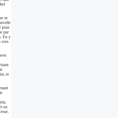
cher
se se
ouvelle
é pour
ue par
s. En y
à vers
 avec
visant
le
st, et
enant
le
ist,
és en
cesse.