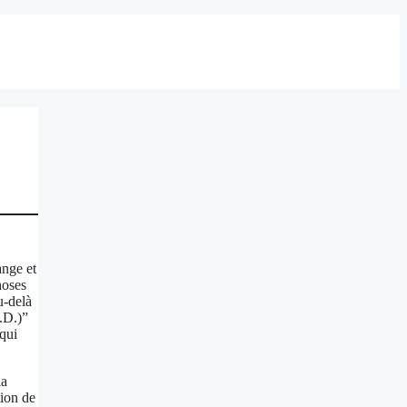
ange et
hoses
u-delà
A.D.)”
 qui
la
tion de