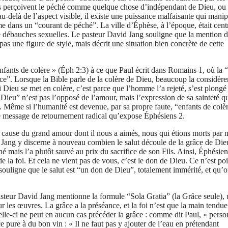
es perçoivent le péché comme quelque chose d’indépendant de Dieu, ou
-delà de l’aspect visible, il existe une puissance malfaisante qui manip
mme dans un “courant de péché”. La ville d’Éphèse, à l’époque, était cent
 de débauches sexuelles. Le pasteur David Jang souligne que la mention 
 pas une figure de style, mais décrit une situation bien concrète de cette
nfants de colère » (Éph 2:3) à ce que Paul écrit dans Romains 1, où la 
tice”. Lorsque la Bible parle de la colère de Dieu, beaucoup la considère
i Dieu se met en colère, c’est parce que l’homme l’a rejeté, s’est plongé
 de Dieu” n’est pas l’opposé de l’amour, mais l’expression de sa sainteté qu
n. Même si l’humanité est devenue, par sa propre faute, “enfants de colè
 le message de retournement radical qu’expose Éphésiens 2.
, à cause du grand amour dont il nous a aimés, nous qui étions morts par 
 Jang y discerne à nouveau combien le salut découle de la grâce de Die
mais l’a plutôt sauvé au prix du sacrifice de son Fils. Ainsi, Éphésien
 la foi. Et cela ne vient pas de vous, c’est le don de Dieu. Ce n’est poi
souligne que le salut est “un don de Dieu”, totalement immérité, et qu’
pasteur David Jang mentionne la formule “Sola Gratia” (la Grâce seule), u
r les œuvres. La grâce a la préséance, et la foi n’est que la main tendu
celle-ci ne peut en aucun cas précéder la grâce : comme dit Paul, « pers
 pure à du bon vin : « Il ne faut pas y ajouter de l’eau en prétendant