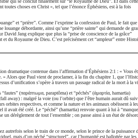
 Bible qui se conclut finalement sur “le Royaume de Dieu”. Et dans cett
nt toutes choses en Christ », tel que l’énonce Éphésiens, est à la fois
ouange” et “prière”. Comme l’exprime la confession de Paul, le fait que
une louange débordante, ainsi qu’une “prière sainte” qui demande de gra
ur David Jang explique que plus la “prise de conscience de la grâce”
salut et du Royaume de Dieu. C’est précisément cet “ampleur” entre Histoi
sion dramatique contenue dans l’affirmation d’Éphésiens 2:1 : « Vous ét
. » Alors que Paul vient de proclamer, à la fin du chapitre 1, que l’Histo
essus d’unification s’opère à travers un passage radical de la mort à la vi
rmes “fautes” (παράπτωμα, paraptôma) et “péchés” (ἁμαρτία, hamartia)
all away) : malgré la voie (ou l’orbite) que l’être humain aurait dû suivr
rs orbites respectives, et comme la nature et les animaux obéissent à leu
uel il avait été créé. Le “péché” (hamartia) renvoie quant à lui à “manque
use un dérèglement de tout l’ensemble ; on passe ainsi à un état de désord
 autrefois selon le train de ce monde, selon le prince de la puissance 
duel, mais d’un péché “structurel”, car l’humanité est ballottée par les 