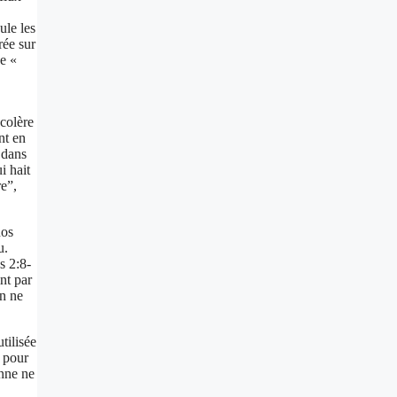
ule les
rée sur
de «
“colère
nt en
 dans
i hait
re”,
nos
u.
s 2:8-
nt par
on ne
tilisée
e pour
onne ne