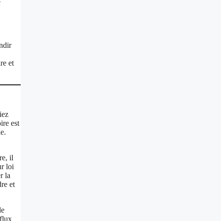
e
ndir
re et
iez
ire est
e.
e, il
r loi
r la
re et
de
flux