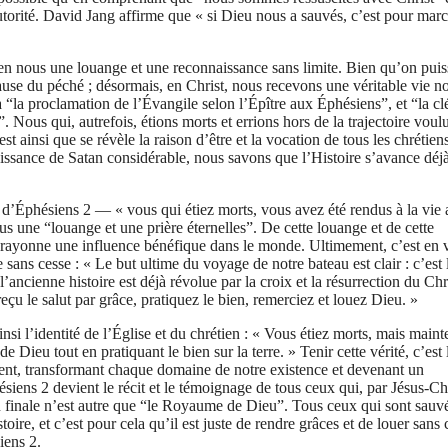
utorité. David Jang affirme que « si Dieu nous a sauvés, c’est pour mar
e en nous une louange et une reconnaissance sans limite. Bien qu’on puis
ause du péché ; désormais, en Christ, nous recevons une véritable vie n
là “la proclamation de l’Évangile selon l’Épître aux Éphésiens”, et “la cl
ous qui, autrefois, étions morts et errions hors de la trajectoire voul
t ainsi que se révèle la raison d’être et la vocation de tous les chrétien
uissance de Satan considérable, nous savons que l’Histoire s’avance déj
e d’Éphésiens 2 — « vous qui étiez morts, vous avez été rendus à la vie
us une “louange et une prière éternelles”. De cette louange et de cette
et rayonne une influence bénéfique dans le monde. Ultimement, c’est en 
sans cesse : « Le but ultime du voyage de notre bateau est clair : c’est 
ncienne histoire est déjà révolue par la croix et la résurrection du Chri
u le salut par grâce, pratiquez le bien, remerciez et louez Dieu. »
si l’identité de l’Église et du chrétien : « Vous étiez morts, mais maint
Dieu tout en pratiquant le bien sur la terre. » Tenir cette vérité, c’est 
lent, transformant chaque domaine de notre existence et devenant un
ens 2 devient le récit et le témoignage de tous ceux qui, par Jésus-Chr
ion finale n’est autre que “le Royaume de Dieu”. Tous ceux qui sont sauv
ire, et c’est pour cela qu’il est juste de rendre grâces et de louer sans 
iens 2.