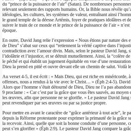
du “prince de la puissance de l’air” (Satan). De nombreuses personn
relevant seulement des rapports humains. Or, la Bible nous révèle qu’au
idéologies, les cultures, les systèmes de valeur, entraînant ainsi l’ho
le grand temple de la déesse Artémis, foyer de pratiques idolâtres et
suivre le train de ce monde et le prince de la puissance de l’air » n’est
époque.
En outre, David Jang relie l’expression « Nous étions par nature des e
de Dieu” s’abat sur ceux qui “retiennent la vérité captive dans l’injus
contradiction avec l’amour divin. Mais, selon le pasteur David Jang, s
l’idolâtrie et l’injustice, et se détruit mutuellement. Ainsi, la “colère
le péché et qui établit un jugement équitable en vue d’une restauratio
Dieu la prend en pitié et ouvre devant elle un chemin de salut. Voilà
Au verset 4-5, il est écrit : « Mais Dieu, qui est riche en miséricorde
offenses, nous a rendus à la vie avec le Christ… » (Éph 2:4-5). David
Alors que l’homme s’était détourné de Dieu, Dieu ne l’a pas abandonné 
9 proclame : « Car c’est par la grâce que vous êtes sauvés, au moyen de
les œuvres, afin que personne ne se glorifie. » Le pasteur David Jang 
peut revendiquer par ses œuvres ou par sa justice propre.
Pour mettre en avant le caractère de “grâce antérieur à tout acte”, le 
depuis la Réforme protestante pour exprimer la primauté de la grâce su
la recevoir. Ainsi, quelle que soit la bonne conduite d’une personne, 
peut s’en glorifier » (Éph 2:9). Le pasteur David Jang compare la grâce