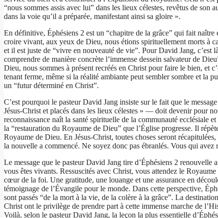
“nous sommes assis avec lui” dans les lieux célestes, revêtus de son a
dans la voie qu’il a préparée, manifestant ainsi sa gloire ».
En définitive, Éphésiens 2 est un “chapitre de la grâce” qui fait naîtr
croire vivant, aux yeux de Dieu, nous étions spirituellement morts à c
et il est juste de “vivre en nouveauté de vie”. Pour David Jang, c’est 
comprendre de manière concrète l’immense dessein salvateur de Dieu”. N
Dieu, nous sommes à présent recréés en Christ pour faire le bien, et c’es
tenant ferme, même si la réalité ambiante peut sembler sombre et la p
un “futur déterminé en Christ”.
C’est pourquoi le pasteur David Jang insiste sur le fait que le messag
Jésus-Christ et placés dans les lieux célestes » — doit devenir pour no
reconnaissance naît la santé spirituelle de la communauté ecclésiale 
la “restauration du Royaume de Dieu” que l’Église progresse. Il répète 
Royaume de Dieu. En Jésus-Christ, toutes choses seront récapitulées, l’a
la nouvelle a commencé. Ne soyez donc pas ébranlés. Vous qui avez reç
Le message que le pasteur David Jang tire d’Éphésiens 2 renouvelle ain
vous êtes vivants. Ressuscités avec Christ, vous attendez le Royaume de 
cœur de la foi. Une gratitude, une louange et une assurance en décou
témoignage de l’Évangile pour le monde. Dans cette perspective, Éphési
sont passés “de la mort à la vie, de la colère à la grâce”. La destinat
Christ ont le privilège de prendre part à cette immense marche de l’Histo
Voilà, selon le pasteur David Jang, la leçon la plus essentielle d’Éphés