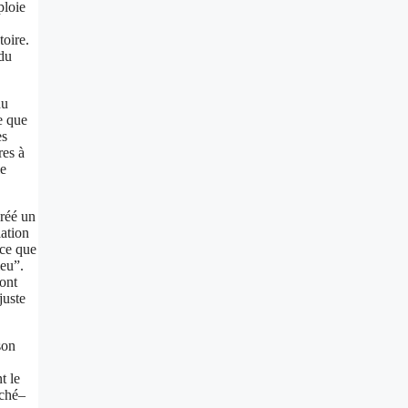
ploie
toire.
 du
du
e que
es
res à
le
créé un
lation
rce que
ieu”.
 ont
juste
son
t le
éché–