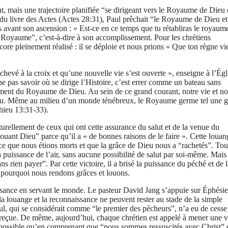
ant, mais une trajectoire planifiée “se dirigeant vers le Royaume de Dieu
 du livre des Actes (Actes 28:31), Paul prêchait “le Royaume de Dieu et
s avant son ascension : « Est-ce en ce temps que tu rétabliras le royaum
 du Royaume”, c’est-à-dire à son accomplissement. Pour les chrétiens
core pleinement réalisé : il se déploie et nous prions « Que ton règne v
hevé à la croix et qu’une nouvelle vie s’est ouverte », enseigne à l’Égl
e pas savoir où se dirige l’Histoire, c’est errer comme un bateau sans
ssement du Royaume de Dieu. Au sein de ce grand courant, notre vie et no
 Dieu. Même au milieu d’un monde ténébreux, le Royaume germe tel une g
thieu 13:31-33).
turellement de ceux qui ont cette assurance du salut et de la venue du
ant Dieu” parce qu’il a « de bonnes raisons de le faire ». Cette louan
ce que nous étions morts et que la grâce de Dieu nous a “rachetés”. Tout
 puissance de l’air, sans aucune possibilité de salut par soi-même. Mais 
ns rien payer”. Par cette victoire, il a brisé la puissance du péché et de 
à pourquoi nous rendons grâces et louons.
issance en servant le monde. Le pasteur David Jang s’appuie sur Éphési
 louange et la reconnaissance ne peuvent rester au stade de la simple
aul, qui se considérait comme “le premier des pécheurs”, n’a eu de cesse
 reçue. De même, aujourd’hui, chaque chrétien est appelé à mener une v
 possible qu’en comprenant que “nous sommes ressuscités avec Christ” 