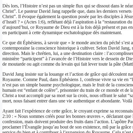
Dès lors, l’Histoire n’est pas un simple flux qui se dissout dans le né
Christ”. Le pasteur David Jang rappelle que, dans les derniers versets
Christ”. Il évoque également la question posée par les disciples à Jésu
d’Israël ? » (Actes 1:6), reflétant déjà l’aspiration à la “restauration
d’aujourd’hui, ce Royaume de Dieu est à la fois déjà présent et pas en
en participant à cette dynamique eschatologique dès maintenant.
Ce que dit Éphésiens, à savoir que « le monde ancien du péché s’est ac
contemporaine la conscience historique à cultiver. Selon David Jang, n
direction. Mais le chrétien, lui, a une destination claire : l’accompli
ministère “participent” à l’avancée de l’Histoire vers le dessein de
de moutarde ou agit comme du levain qui fait lever toute la pâte (Mat
David Jang insiste sur la louange et l’action de grâce qui découlent na
Royaume. Comme Paul, dans Éphésiens 1, confesse vivre sa vie en “lou
n’est pas un simple baume psychologique, mais le fruit de la conscien
humain est “enfant de colère”, prisonnier du train de ce monde et de la
Christ a tout accompli par sa mort sur la croix, nous offrant le salut “sa
mort, nous faisant entrer dans une vie authentique et abondante. Voil
Ayant fait l’expérience de cette grâce, le croyant exprime sa reconna
2:10 : « Nous sommes créés pour les bonnes œuvres », déclarant que la
confession, mais doivent produire des fruits dans l’action. L’apôtre P
proclamer l’Évangile jusqu’au bout de son existence, mû par la grâce
service du bien et à contribuer à l’expansion du Royaume. Cela n’est