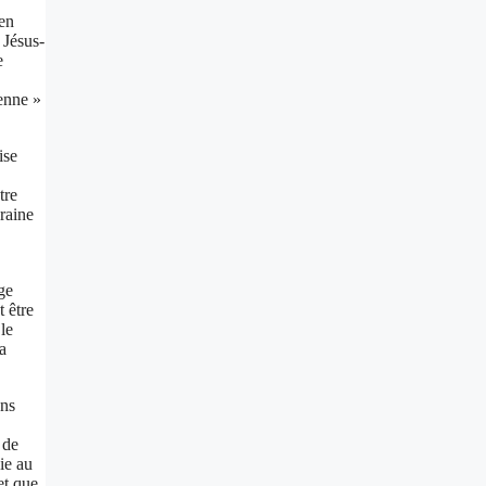
 en
 Jésus-
e
ienne »
ise
tre
raine
ge
 être
le
la
ens
 de
ie au
et que