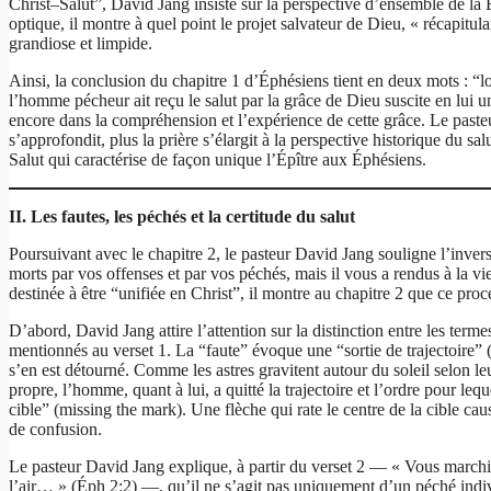
Christ–Salut”, David Jang insiste sur la perspective d’ensemble de la
optique, il montre à quel point le projet salvateur de Dieu, « récapitula
grandiose et limpide.
Ainsi, la conclusion du chapitre 1 d’Éphésiens tient en deux mots : “l
l’homme pécheur ait reçu le salut par la grâce de Dieu suscite en lui 
encore dans la compréhension et l’expérience de cette grâce. Le paste
s’approfondit, plus la prière s’élargit à la perspective historique du 
Salut qui caractérise de façon unique l’Épître aux Éphésiens.
II. Les fautes, les péchés et la certitude du salut
Poursuivant avec le chapitre 2, le pasteur David Jang souligne l’inver
morts par vos offenses et par vos péchés, mais il vous a rendus à la vie
destinée à être “unifiée en Christ”, il montre au chapitre 2 que ce proc
D’abord, David Jang attire l’attention sur la distinction entre les te
mentionnés au verset 1. La “faute” évoque une “sortie de trajectoire” (f
s’en est détourné. Comme les astres gravitent autour du soleil selon leu
propre, l’homme, quant à lui, a quitté la trajectoire et l’ordre pour leq
cible” (missing the mark). Une flèche qui rate le centre de la cible ca
de confusion.
Le pasteur David Jang explique, à partir du verset 2 — « Vous marchiez
l’air… » (Éph 2:2) —, qu’il ne s’agit pas uniquement d’un péché indivi