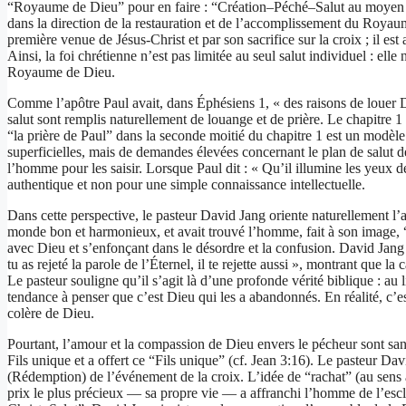
“Royaume de Dieu” pour en faire : “Création–Péché–Salut au moyen d
dans la direction de la restauration et de l’accomplissement du Ro
première venue de Jésus-Christ et par son sacrifice sur la croix ; il es
Ainsi, la foi chrétienne n’est pas limitée au seul salut individuel : elle 
Royaume de Dieu.
Comme l’apôtre Paul avait, dans Éphésiens 1, « des raisons de louer D
salut sont remplis naturellement de louange et de prière. Le chapitre 1
“la prière de Paul” dans la seconde moitié du chapitre 1 est un modèle
superficielles, mais de demandes élevées concernant le plan de salut de 
l’homme pour les saisir. Lorsque Paul dit : « Qu’il illumine les yeux d
authentique et non pour une simple connaissance intellectuelle.
Dans cette perspective, le pasteur David Jang oriente naturellement l’
monde bon et harmonieux, et avait trouvé l’homme, fait à son image, “
avec Dieu et s’enfonçant dans le désordre et la confusion. David Jang
tu as rejeté la parole de l’Éternel, il te rejette aussi », montrant que 
Le pasteur souligne qu’il s’agit là d’une profonde vérité biblique : 
tendance à penser que c’est Dieu qui les a abandonnés. En réalité, c’est
colère de Dieu.
Pourtant, l’amour et la compassion de Dieu envers le pécheur sont san
Fils unique et a offert ce “Fils unique” (cf. Jean 3:16). Le pasteur Dav
(Rédemption) de l’événement de la croix. L’idée de “rachat” (au sens a
prix le plus précieux — sa propre vie — a affranchi l’homme de l’esc