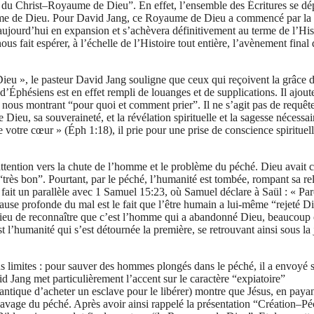
u Christ–Royaume de Dieu”. En effet, l’ensemble des Écritures se dé
yaume de Dieu. Pour David Jang, ce Royaume de Dieu a commencé par la
t aujourd’hui en expansion et s’achèvera définitivement au terme de l’His
nous fait espérer, à l’échelle de l’Histoire tout entière, l’avènement final
ieu », le pasteur David Jang souligne que ceux qui reçoivent la grâce 
 d’Éphésiens est en effet rempli de louanges et de supplications. Il ajout
 nous montrant “pour quoi et comment prier”. Il ne s’agit pas de requêt
Dieu, sa souveraineté, et la révélation spirituelle et la sagesse nécessai
e votre cœur » (Éph 1:18), il prie pour une prise de conscience spirituel
attention vers la chute de l’homme et le problème du péché. Dieu avait 
très bon”. Pourtant, par le péché, l’humanité est tombée, rompant sa re
 fait un parallèle avec 1 Samuel 15:23, où Samuel déclare à Saül : « Pa
la cause profonde du mal est le fait que l’être humain a lui-même “rejeté D
au lieu de reconnaître que c’est l’homme qui a abandonné Dieu, beaucoup
 l’humanité qui s’est détournée la première, se retrouvant ainsi sous la 
s limites : pour sauver des hommes plongés dans le péché, il a envoyé 
id Jang met particulièrement l’accent sur le caractère “expiatoire”
ntique d’acheter un esclave pour le libérer) montre que Jésus, en payan
lavage du péché. Après avoir ainsi rappelé la présentation “Création–P