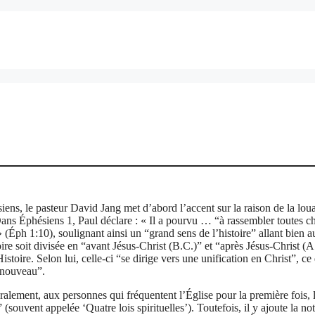
iens, le pasteur David Jang met d’abord l’accent sur la raison de la lou
Dans Éphésiens 1, Paul déclare : « Il a pourvu … “à rassembler toutes c
” » (Éph 1:10), soulignant ainsi un “grand sens de l’histoire” allant bien a
oire soit divisée en “avant Jésus-Christ (B.C.)” et “après Jésus-Christ (
toire. Selon lui, celle-ci “se dirige vers une unification en Christ”, ce
 nouveau”.
alement, aux personnes qui fréquentent l’Église pour la première fois, 
ouvent appelée ‘Quatre lois spirituelles’). Toutefois, il y ajoute la no