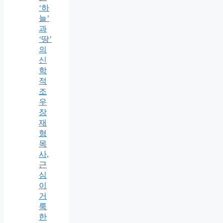
‘하
늘’
과
‘땅’
의
신
학
적
조
우
장
재
형
목
사,
근
심
이
거
룩
한