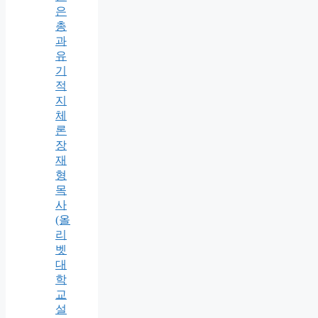
은
총
과
유
기
적
지
체
론
장
재
형
목
사
(올
리
벳
대
학
교
설