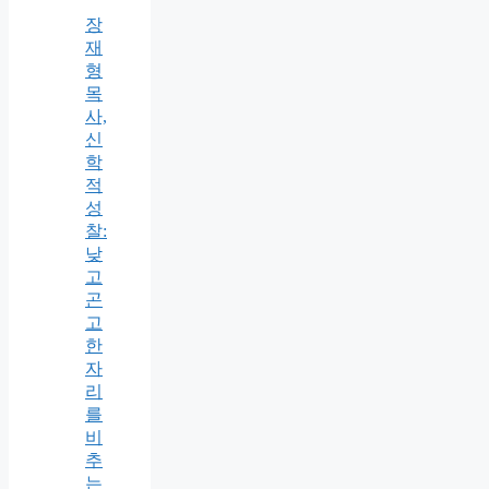
장
재
형
목
사,
신
학
적
성
찰:
낮
고
곤
고
한
자
리
를
비
추
는