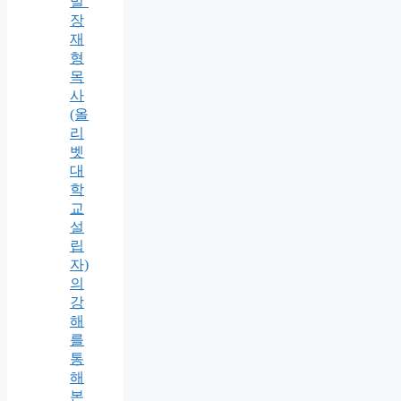
밀’
장
재
형
목
사
(올
리
벳
대
학
교
설
립
자)
의
강
해
를
통
해
본