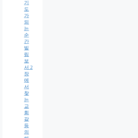
기
도
가
되
는
순
간
빌
립
보
서 2
장
에
서
찾
는
교
회
갈
등
의