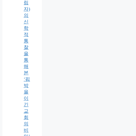
립
자)
의
신
학
적
통
찰
을
통
해
본
‘핍
박
을
이
긴
교
회
의
비