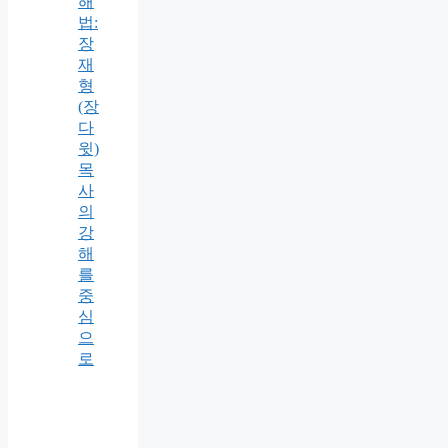
해
법:
장
재
형
(장
다
윗)
목
사
의
강
해
를
중
심
으
로