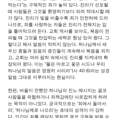
막는다”는 구체적인 죄가 놓여 있다. 진리가 선포될
때 사람들은 그것을 환영하기보다 되려 적대시할 때
가 많다. 진리가 빛을 비출수록 죄가 만천하에 드러
나므로, 죄를 사랑하는 자들은 진리가 전해지는 입
을 틀어막으려 든다. 교회 역사를 보아도, 복음이 전
파될 때 그것을 탄압하는 세력은 항상 있어 왔다. 그
렇다고 해서 말씀이 막히지 않는다. 하나님께서 세
우신 종들과 믿음의 증인들이 계속해서 복음을 외치
고, 교회는 여러 핍박 속에서도 진리를 지켜내며 확
장되어 왔다. 이는 “풀은 마르고 꽃은 시드나 우리
하나님의 말씀은 영원히 서리라”(사 40:8)라는 성경
말씀 그대로 이루어지는 현실이다.
한편, 바울이 전했던 하나님의 진노 메시지는 결코
사람들을 위협하거나 죄책감에만 사로잡히게 하려
는 목적이 아니었다. 궁극적으로는 ‘죄에서 돌아서
라’, ‘하나님께로 나오라’는 초대의 성격이 더 강하
다. 인간이 죄를 깨닫지 못하면 결코 구원을 받을 수