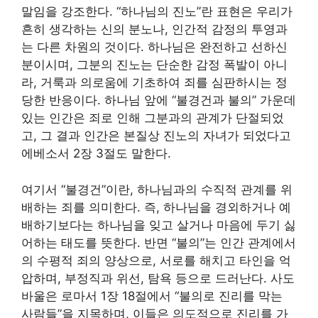
말임을 강조한다. “하나님의 진노”란 표현은 우리가
흔히 생각하는 신의 분노나, 인간적 감정의 투영과
는 다른 차원의 것이다. 하나님은 완전하고 선하신
분이시며, 그분의 진노는 단순한 감정 폭발이 아니
라, 거룩과 의로움에 기초하여 죄를 심판하시는 정
당한 반응이다. 하나님 앞에 “불경건과 불의” 가운데
있는 인간은 죄로 인해 그분과의 관계가 단절되었
고, 그 결과 인간은 본질상 진노의 자녀가 되었다고
에베소서 2장 3절도 말한다.
여기서 “불경건”이란, 하나님과의 수직적 관계를 위
배하는 죄를 의미한다. 즉, 하나님을 경외하거나 예
배하기보다는 하나님을 잊고 살거나 마음에 두기 싫
어하는 태도를 뜻한다. 반면 “불의”는 인간 관계에서
의 수평적 죄의 양상으로, 서로를 해치고 타인을 억
압하며, 부정직과 위선, 탐욕 등으로 드러난다. 사도
바울은 로마서 1장 18절에서 “불의로 진리를 막는
사람들”을 지목하며, 이들은 의도적으로 진리를 가