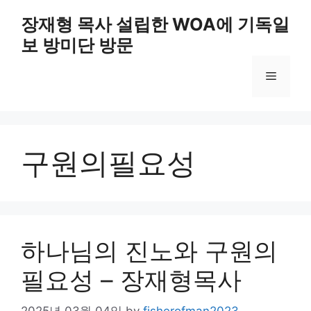
Skip
장재형 목사 설립한 WOA에 기독일
to
보 방미단 방문
content
Menu
구원의필요성
하나님의 진노와 구원의
필요성 – 장재형목사
2025년 03월 04일
by
fisherofman2023